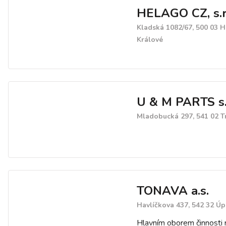
(včetně vystavení potvrze
HELAGO CZ, s.r
opravy a servis vah TON
dalších značek ze sortime
Kladská 1082/67, 500 03 
Zabývá se i poradenstvím
Králové
konzultacemi ve vahařsk
metrologii.
U & M PARTS s.r
Mladobucká 297, 541 02 T
TONAVA a.s.
Havlíčkova 437, 542 32 Úp
Hlavním oborem činnosti n