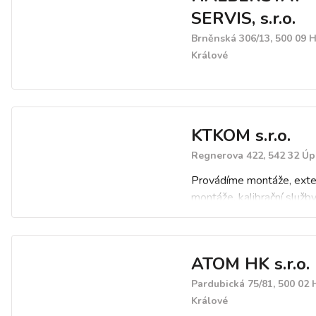
SERVIS, s.r.o.
Brněnská 306/13, 500 09 
Králové
KTKOM s.r.o.
Regnerova 422, 542 32 Úp
Provádíme montáže, exte
montáže, kalibrační služby
vah a vážicích zařízení.
Vyrábíme váhy a vážicí zař
všechna odvětví hospodá
ATOM HK s.r.o.
Pardubická 75/81, 500 02
Králové