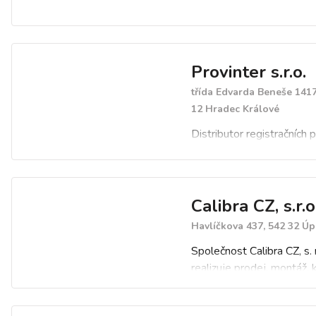
Provinter s.r.o.
třída Edvarda Beneše 1417
12 Hradec Králové
Distributor registračních
Calibra CZ, s.r.o
Havlíčkova 437, 542 32 Úp
Společnost Calibra CZ, s. r
realizuje prodej, montáž, k
úřední ověření ve spolupr
oblastními inspektoráty 