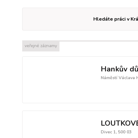
Hledáte práci v Krá
veřejné záznamy
Hankův dům
Náměstí Václava 
LOUTKOVÉ
Divec 1, 500 03