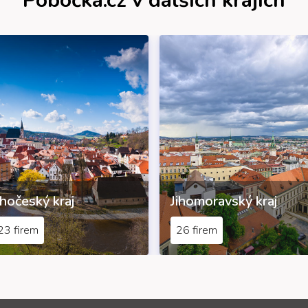
Pobočka.cz v dalších krajích
ihočeský kraj
Jihomoravský kraj
23 firem
26 firem