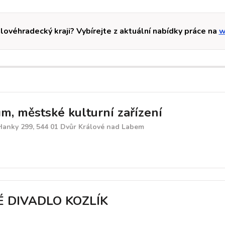
lovéhradecký kraji? Vybírejte z aktuální nabídky práce na
w
, městské kulturní zařízení
Hanky 299, 544 01 Dvůr Králové nad Labem
 DIVADLO KOZLÍK