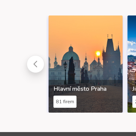
Hlavní město Praha
J
81 firem