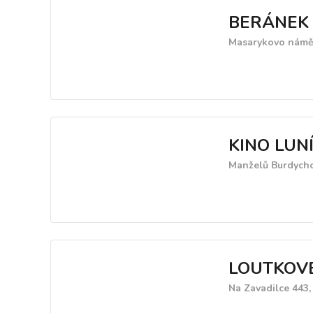
BERÁNEK 
Masarykovo náměs
KINO LUN
Manželů Burdycho
LOUTKOVÉ
Na Zavadilce 443,