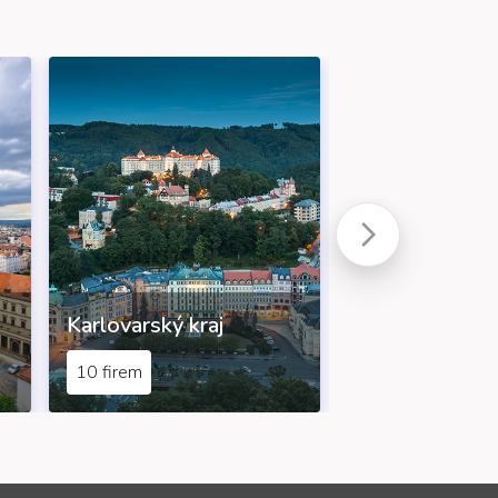
Karlovarský kraj
Kraj Vysočina
10 firem
14 firem