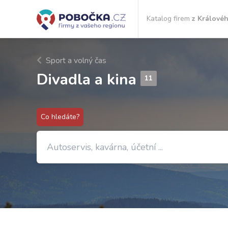
Katalog firem
z Královéh
Sport a volný čas
Divadla a kina
11
Co hledáte?