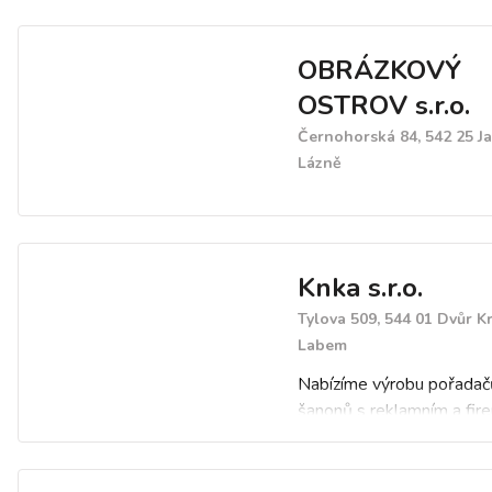
PP, lepicí pásky, průtažné 
potravinářské kelímky a fó
OBRÁZKOVÝ
doplňky pro restaurace. 
nabízíme ovinovací balicí s
OSTROV s.r.o.
etiketovací kleště, lepící 
Černohorská 84, 542 25 J
Lázně
Knka s.r.o.
Tylova 509, 544 01 Dvůr K
Labem
Nabízíme výrobu pořadač
šanonů s reklamním a fir
tiskem. Dodáme pořadač
kroužkové a pákové, firem
zakázkové katalogy, pořa