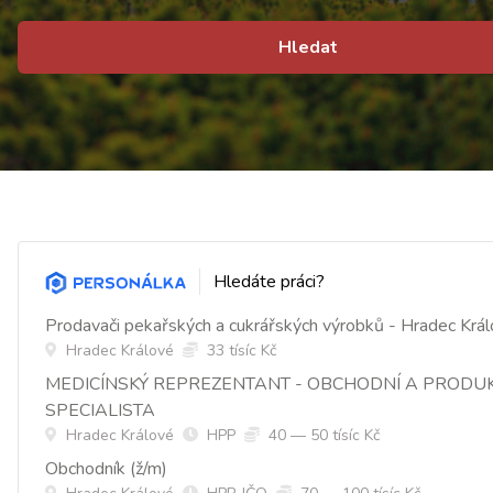
Hledat
Hledáte práci?
Prodavači pekařských a cukrářských výrobků - Hradec Krá
Hradec Králové
33 tísíc Kč
MEDICÍNSKÝ REPREZENTANT - OBCHODNÍ A PRODU
SPECIALISTA
Hradec Králové
HPP
40 — 50 tísíc Kč
Obchodník (ž/m)