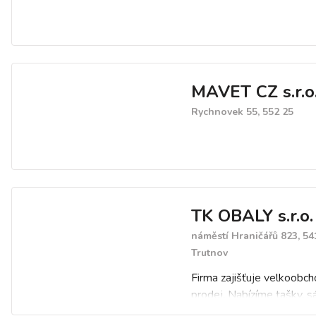
MAVET CZ s.r.o
Rychnovek 55, 552 25
TK OBALY s.r.o.
náměstí Hraničářů 823, 54
Trutnov
Firma zajišťuje velkoobch
prodej. Nabízíme tašky, sá
přířezy a hadice z LD-PE