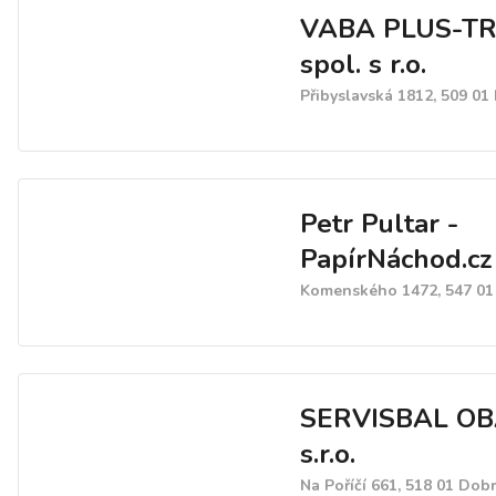
VABA PLUS-T
spol. s r.o.
Přibyslavská 1812, 509 01
Petr Pultar -
PapírNáchod.cz
Komenského 1472, 547 0
SERVISBAL OB
s.r.o.
Na Poříčí 661, 518 01 Dob