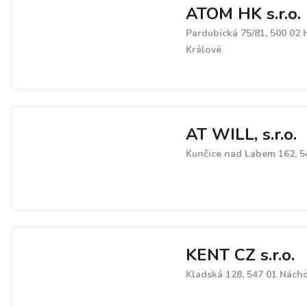
ATOM HK s.r.o.
recyklovaných materiálů.
výroba kartonáže z vícevr
Pardubická 75/81, 500 02
hladkých lepenek. Nabídk
Králové
knihařství.
AT WILL, s.r.o.
Kunčice nad Labem 162, 5
KENT CZ s.r.o.
Kladská 128, 547 01 Nách