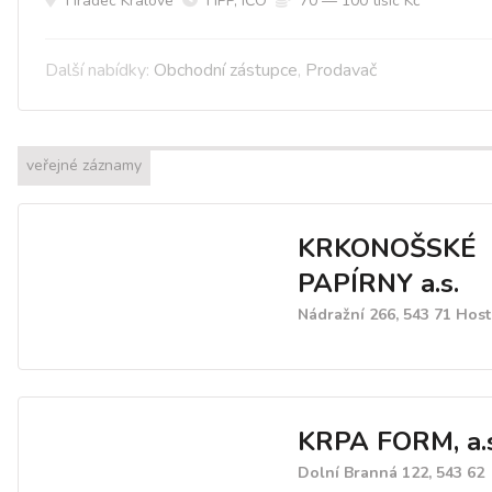
Hradec Králové
HPP, IČO
70 — 100 tísíc Kč
Další nabídky:
Obchodní zástupce
,
Prodavač
veřejné záznamy
KRKONOŠSKÉ
PAPÍRNY a.s.
Nádražní 266, 543 71 Hos
KRPA FORM, a.s
Dolní Branná 122, 543 62