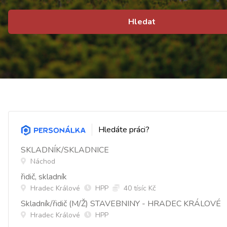
Hledat
Hledáte práci?
SKLADNÍK/SKLADNICE
Náchod
řidič, skladník
Hradec Králové
HPP
40 tísíc Kč
Skladník/řidič (M/Ž) STAVEBNINY - HRADEC KRÁLOVÉ
Hradec Králové
HPP