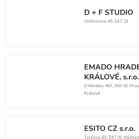
D + F STUDIO
Uhřínovice 43, 517 21
EMADO HRAD
KRÁLOVÉ, s.r.o.
U Mostku 467, 503 41 Hra
Králové
ESITO CZ s.r.o.
Tyršova 63, 547 01 Nácho