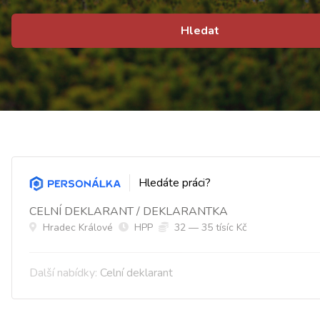
Hledat
Hledáte práci?
CELNÍ DEKLARANT / DEKLARANTKA
Hradec Králové
HPP
32 — 35 tísíc Kč
Další nabídky:
Celní deklarant