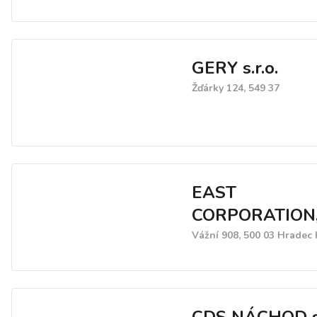
prováděny vlastním voz
parkem a to s důrazem na
spolehlivost a flexibilitu.
GERY s.r.o.
Žďárky 124, 549 37
EAST
CORPORATION, s
Vážní 908, 500 03 Hradec 