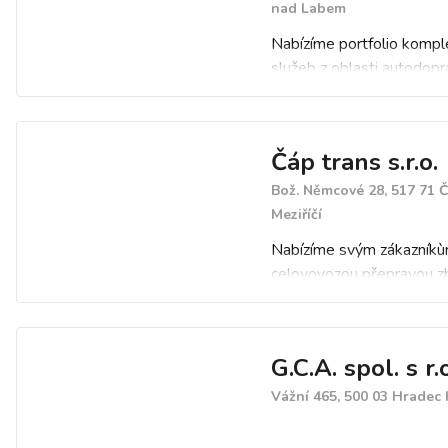
nad Labem
Nabízíme portfolio kompl
služeb z oblasti autodopr
přepravy osob či servisu 
nákladních vozidel. Zabý
také prodejem a autodop
Čáp trans s.r.o.
sypkých hmot, zemními,
výkopovými a demoličními
Bož. Němcové 28, 517 71 
mechanizací atd.
Meziříčí
Nabízíme svým zákazník
celovovozou přepravou zbo
v režimech JIT nebo KA
rámci spedičních služeb p
přepravu dokládkových n
G.C.A. spol. s r.
kusových zásilek, kde zák
minimalizuje své náklady.
Vážní 465, 500 03 Hradec 
Veškéré dopravní činnosti
společnosti ČÁP TRANS s