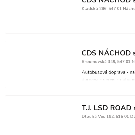
CDS NÁCHOD s.
Kladská 286, 547 01 Nách
CDS NÁCHOD s.
Broumovská 349, 547 01 
Autobusová doprava - ná
doprava - servis - pohon
pneuservis
T.J. LSD ROAD s
Dlouhá Ves 192, 516 01 D