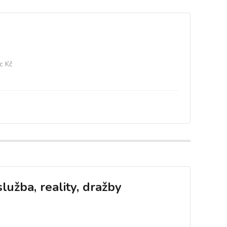
c Kč
lužba, reality, dražby