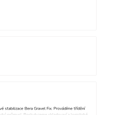
vé stabilizace Bera Gravel Fix. Provádíme třídění
nický průmysl. Poskytujeme skladovací a logistické