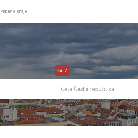
avského kraje
Kde?