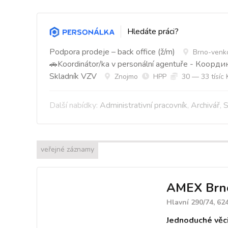
Hledáte práci?
Podpora prodeje – back office (ž/m)
Brno-venk
🚗Koordinátor/ka v personální agentuře - Коорд
Skladník VZV
Znojmo
HPP
30 — 33 tísíc 
Další nabídky:
Administrativní pracovník
,
Archivář
,
S
veřejné záznamy
AMEX Brno,
Hlavní 290/74, 62
Jednoduché věc