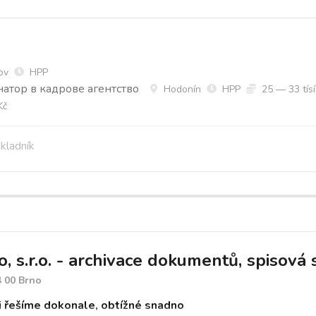
ov
HPP
инатор в кадрове агентство
Hodonín
HPP
25 — 33 tísí
Kč
kladník
 s.r.o. - archivace dokumentů, spisová s
4 00 Brno
i řešíme dokonale, obtížné snadno