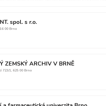
omerční spisovny.
T. spol. s r.o.
616 00 Brno
 ZEMSKÝ ARCHIV V BRNĚ
 723/1, 625 00 Brno
í a farmaceutická univerzita Brno