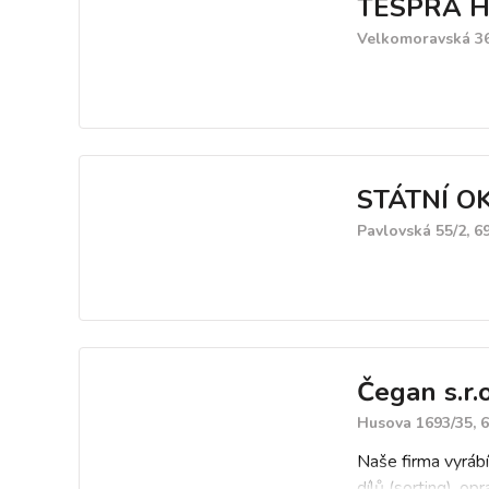
TESPRA Hod
Velkomoravská 36
STÁTNÍ O
Pavlovská 55/2, 6
Čegan s.r.o
Husova 1693/35, 
Naše firma vyrábí
dílů (sorting), o