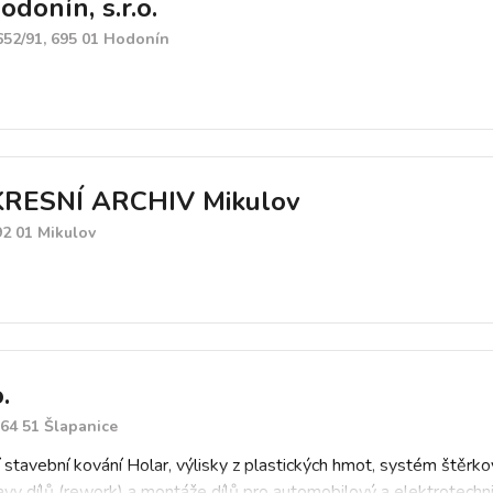
onín, s.r.o.
52/91, 695 01 Hodonín
KRESNÍ ARCHIV Mikulov
92 01 Mikulov
.
664 51 Šlapanice
 stavební kování Holar, výlisky z plastických hmot, systém štěrko
pravy dílů (rework) a montáže dílů pro automobilový a elektrotech