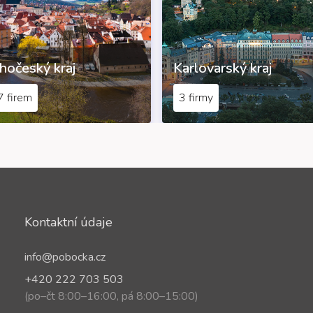
ihočeský kraj
Karlovarský kraj
7 firem
3 firmy
Kontaktní údaje
info@pobocka.cz
+420 222 703 503
(po–čt 8:00–16:00, pá 8:00–15:00)