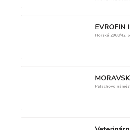
služby a služby k
EVROFIN IN
Horská 2968/42, 
MORAVSKÝ
Palachovo náměstí
Veterinárn