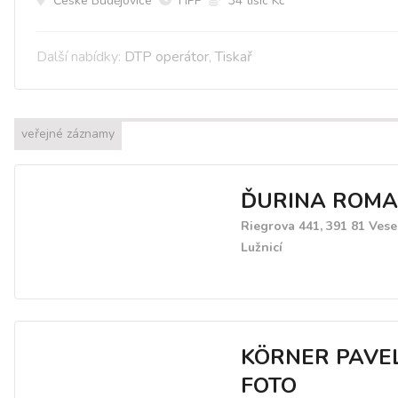
České Budějovice
HPP
34 tísíc Kč
Další nabídky:
DTP operátor
,
Tiskař
veřejné záznamy
ĎURINA ROM
Riegrova 441, 391 81 Vese
Lužnicí
KÖRNER PAVE
FOTO