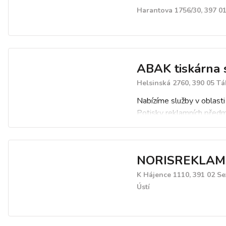
Harantova 1756/30, 397 01
ABAK tiskárna s
Helsinská 2760, 390 05 T
Nabízíme služby v oblasti 
Potisky reklamních před
textilu, polepy cedulí, výl
Zpracováváme výšivky a n
trika, mikiny, pracovní odě
NORISREKLA
Dodáváme také bezpečnos
Máme výběr pohárů a med
K Hájence 1110, 391 02 S
Ústí