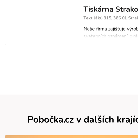
Tiskárna Strako
Textiláků 315, 386 01 Str
Naše firma zajišťuje výrob
svatebních oznámení, dip
letáků, katalogů, brožur, 
dopisních papírů, obálek, 
puzzle, etiket, samolepek
pohlednic, map, reklamníc
materiálů a razítek do jed
Pobočka.cz v dalších krají