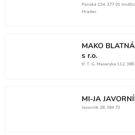
Panská 134, 377 01 Jindři
Hradec
MAKO BLATNÁ, 
s r.o.
tř. T. G. Masaryka 112, 388
MI-JA JAVORNÍK 
Javorník 28, 384 73