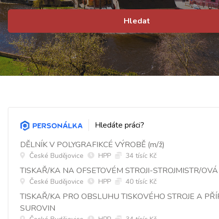
Hledat
Hledáte práci?
DĚLNÍK V POLYGRAFIKCÉ VÝROBĚ (m/ž)
České Budějovice
HPP
34 tísíc Kč
TISKAŘ/KA NA OFSETOVÉM STROJI-STROJMISTR/OVÁ
České Budějovice
HPP
40 tísíc Kč
TISKAŘ/KA PRO OBSLUHU TISKOVÉHO STROJE A PŘ
SUROVIN