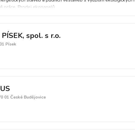
ergetických staveb a půdních vestaveb s využitím ekologických m
ké práce. Prodej ekopanelů.
ÍSEK, spol. s r.o.
 01 Písek
US
70 01 České Budějovice