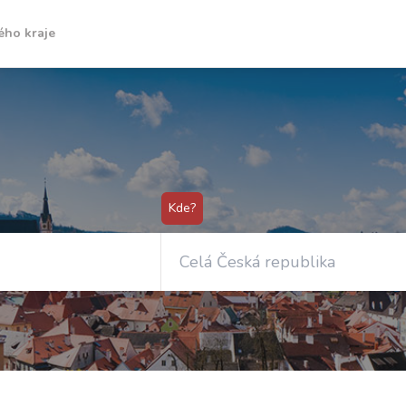
ého kraje
Kde?