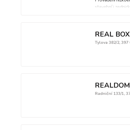
Provádění nízkoen
stavební i zednic
REAL BOX P
Tylova 382/2, 397
REALDOM
Radniční 133/1, 3