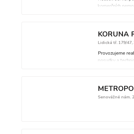
komerčních nemov
KORUNA RK
Lidická tř. 179/47
Provozujeme reali
posudky a technic
servis.
METROPO
Senovážné nám. 2