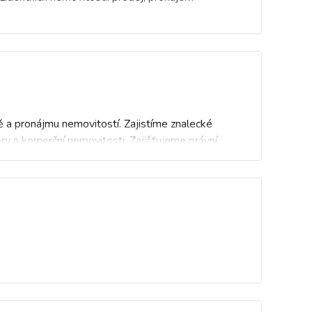
ě a pronájmu nemovitostí. Zajistíme znalecké
ry a komerční nemovitosti. Zajišťujeme právní