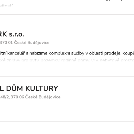
itostí.
 s.r.o.
, 370 01 České Budějovice
tní kancelář a nabízíme komplexní služby v oblasti prodeje, koup
ké zprávy pro byty, pozemky, rodinné domy, vily, nebytové prosto
L DŮM KULTURY
48/2, 370 06 České Budějovice