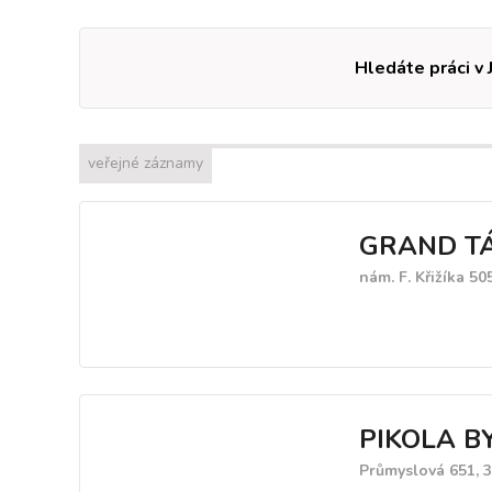
Hledáte práci v 
veřejné záznamy
GRAND T
nám. F. Křižíka 50
PIKOLA B
Průmyslová 651, 3