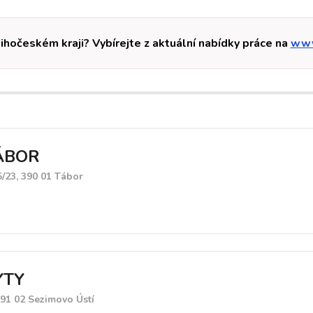
Jihočeském kraji? Vybírejte z aktuální nabídky práce na
www
ÁBOR
5/23, 390 01 Tábor
YTY
91 02 Sezimovo Ústí