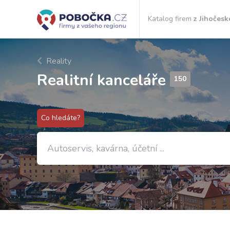
Katalog firem
z Jihočesk
Reality
Realitní kanceláře
150
Co hledáte?