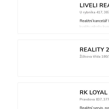
LIVELI RE
U rybníka 417, 38
Realitní kancelá
kvalitu nikoliv k
vše zajišťujeme d
je opravdovým pr
přesvědčit české z
REALITY 20
dokáže nabídnout 
spokojenosti klie
Žižkova třída 180/
Zajistíme Vám pro
RK LOYAL
Pravdova 837, 377
Realitní servis. 