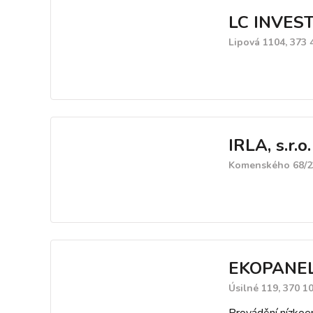
LC INVEST
Lipová 1104, 373
IRLA, s.r.o.
Komenského 68/23
EKOPANELY
Úsilné 119, 370 1