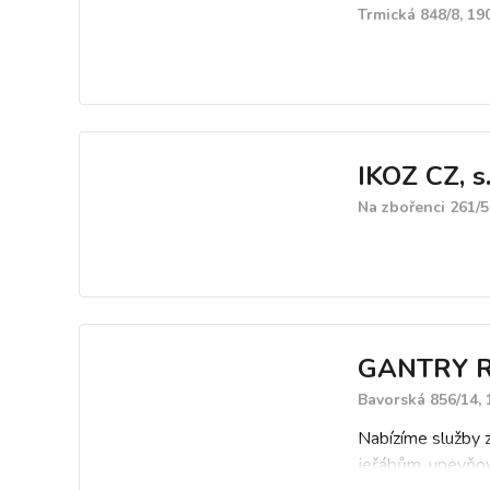
Trmická 848/8, 19
IKOZ CZ, s.
Na zbořenci 261/5
GANTRY RA
Bavorská 856/14, 
Nabízíme služby z
jeřábům, upevňov