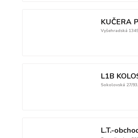
servis.
KUČERA PL
Vyšehradská 1349
L1B KOLOS
Sokolovská 27/93
L.T.-obchod