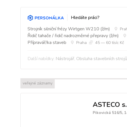
Hledáte práci?
Strojník silniční frézy Wirtgen W210 (ž/m)
Pra
Řidič tahače / řidič nadrozměrné přepravy (ž/m)
Přípravář/ka staveb
Praha
45 — 60 tísíc Kč
Další nabídky:
Nástrojář
,
Obsluha stavebních stroj
veřejné záznamy
ASTECO s.r
Pikovická 516/5, 