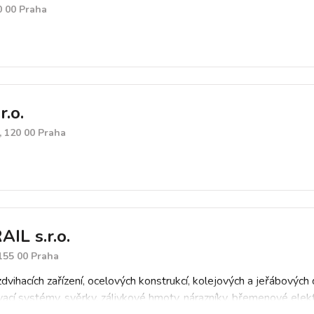
0 00 Praha
r.o.
, 120 00 Praha
IL s.r.o.
155 00 Praha
dvihacích zařízení, ocelových konstrukcí, kolejových a jeřábovýc
ací systémy, svěrky, zálivkové hmoty, nárazníky, břemenové elek