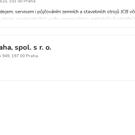
/23, 103 00 Praha
jem, servisem i půjčováním zemních a stavebních strojů JCB včet
stroje, vysokozdvižné vozíky, manipulátory, nakladače či vibrační
a, spol. s r. o.
 949, 197 00 Praha