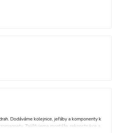
h drah. Dodáváme kolejnice, jeřáby a komponenty k
tromagnety. Zajišťujeme montáže, rekonstrukce a