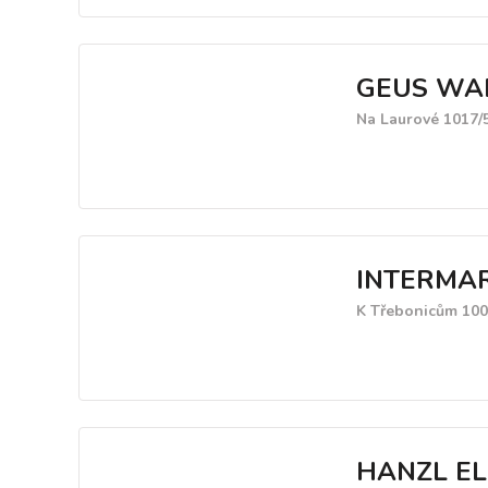
GEUS WARE
Na Laurové 1017/5
INTERMARK
K Třebonicům 100
HANZL EL