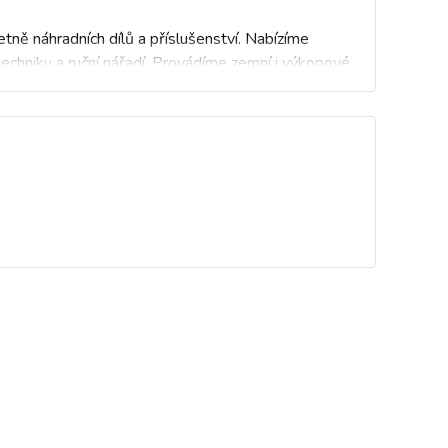
ně náhradních dílů a příslušenství. Nabízíme
 techniku a ruční nářadí. Provádíme zemní i výkopové