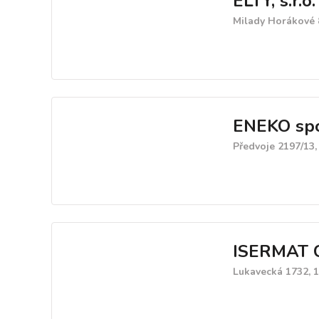
ELTY, s.r.o.
Milady Horákové 
ENEKO spol
Předvoje 2197/13,
ISERMAT CZ
Lukavecká 1732, 