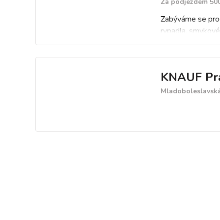
Za podjezdem 500
Zabýváme se prode
rypadla, smykové 
práce.
KNAUF Prah
Mladoboleslavská