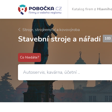
Katalog firem
z Hlavníh
Stroje, strojírenství a kovovýroba
Stavební stroje a nářadí
103
Co hledáte?