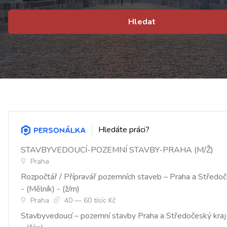
Hledat
Hledáte práci?
STAVBYVEDOUCÍ-POZEMNÍ STAVBY-PRAHA (M/Ž)
Praha
Rozpočtář / Přípravář pozemních staveb – Praha a Středoč
- (Mělník) - (ž/m)
Praha
40 — 60 tísíc Kč
Stavbyvedoucí – pozemní stavby Praha a Středočeský kraj 