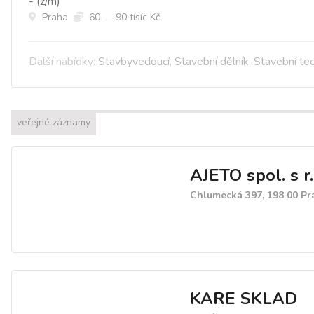
- (ž/m)
Praha
60 — 90 tísíc Kč
Další nabídky:
Stavbyvedoucí
,
Stavební dělník
,
Stavební tec
veřejné záznamy
AJETO spol. s r.
Chlumecká 397, 198 00 Pr
KARE SKLAD