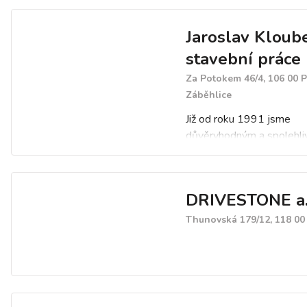
Jaroslav Kloube
stavební práce
Za Potokem 46/4, 106 00 P
Záběhlice
Již od roku 1991 jsme
důvěryhodným a spolehl
partnerem pro stavební p
montážní práce a komplex
technickou správu budov.
DRIVESTONE a.
zajišťujeme práce oblasti
topení, plynu a elektra.
Thunovská 179/12, 118 00