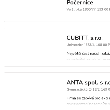
Počernice
Ve žlíbku 1800/77, 193 00
CUBITT, s.r.o.
Univerzitní 683/4, 108 00 
Největší část našich zaká
individuální projekty zej
výstavba a rekonstrukce v
rodinných domů, bytů, př
nebo rekonstrukce půdníc
ANTA spol. s r.o
U všech realizací jsme sc
zajistit i dodávky interiérů
Gymnastická 2418/2, 169 
nejrůznějších konceptů a 
Firma se zabývá projekcí 
Dále také realizujeme vý
dokumentací pozemních s
a jejich rekonstrukce či a